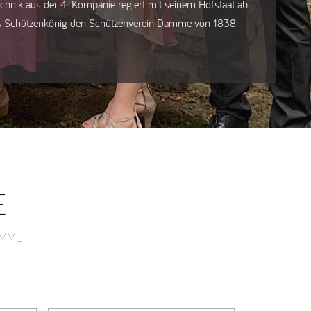
chnik aus der 4. Kompanie regiert mit seinem Hofstaat ab
ls Schützenkönig den Schützenverein Damme von 1838
E
AMME